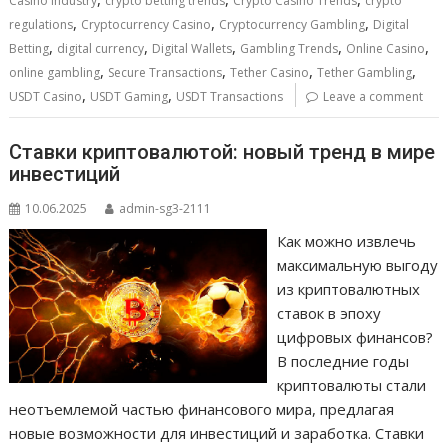
Casino Industry
crypto betting trends
Crypto Casino Trends
crypto
,
,
,
regulations
Cryptocurrency Casino
Cryptocurrency Gambling
Digital
,
,
,
,
,
Betting
digital currency
Digital Wallets
Gambling Trends
Online Casino
,
,
,
,
online gambling
Secure Transactions
Tether Casino
Tether Gambling
,
,
USDT Casino
USDT Gaming
USDT Transactions
Leave a comment
Ставки криптовалютой: новый тренд в мире
инвестиций
10.06.2025
admin-sg3-2111
Как можно извлечь
максимальную выгоду
из криптовалютных
ставок в эпоху
цифровых финансов?
В последние годы
криптовалюты стали
неотъемлемой частью финансового мира, предлагая
новые возможности для инвестиций и заработка. Ставки