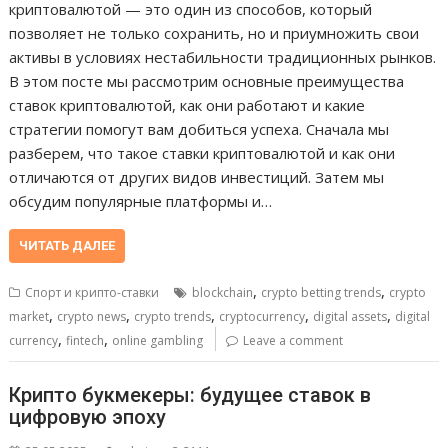
криптовалютой — это один из способов, который
позволяет не только сохранить, но и приумножить свои
активы в условиях нестабильности традиционных рынков.
В этом посте мы рассмотрим основные преимущества
ставок криптовалютой, как они работают и какие
стратегии помогут вам добиться успеха. Сначала мы
разберем, что такое ставки криптовалютой и как они
отличаются от других видов инвестиций. Затем мы
обсудим популярные платформы и…
ЧИТАТЬ ДАЛЕЕ
,
,
Спорт и крипто-ставки
blockchain
crypto betting trends
crypto
,
,
,
,
,
market
crypto news
crypto trends
cryptocurrency
digital assets
digital
,
,
currency
fintech
online gambling
Leave a comment
Крипто букмекеры: будущее ставок в
цифровую эпоху