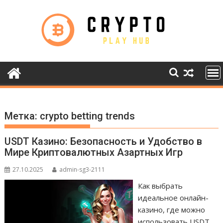
Skip
to
content
Метка:
crypto betting trends
USDT Казино: Безопасность и Удобство в
Мире Криптовалютных Азартных Игр
27.10.2025
admin-sg3-2111
Как выбрать
идеальное онлайн-
казино, где можно
использовать USDT