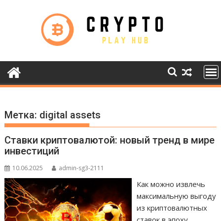
Skip
to
content
Метка:
digital assets
Ставки криптовалютой: новый тренд в мире
инвестиций
10.06.2025
admin-sg3-2111
Как можно извлечь
максимальную выгоду
из криптовалютных
ставок в эпоху