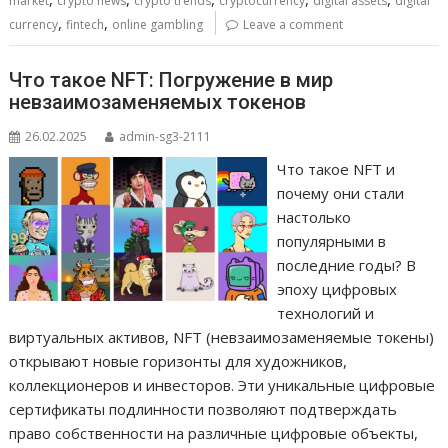
market
crypto news
crypto trends
cryptocurrency
digital assets
digital
,
,
currency
fintech
online gambling
Leave a comment
Что такое NFT: Погружение в мир
невзаимозаменяемых токенов
26.02.2025
admin-sg3-2111
Что такое NFT и
почему они стали
настолько
популярными в
последние годы? В
эпоху цифровых
технологий и
виртуальных активов, NFT (невзаимозаменяемые токены)
открывают новые горизонты для художников,
коллекционеров и инвесторов. Эти уникальные цифровые
сертификаты подлинности позволяют подтверждать
право собственности на различные цифровые объекты,