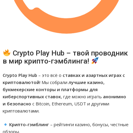
Crypto Play Hub – твой проводник
в мир крипто-гэмблинга!
Crypto Play Hub
– это всё о
ставках и азартных играх с
криптовалютой
! Мы собрали
лучшие казино,
букмекерские конторы и платформы для
киберспортивных ставок
, где можно играть
анонимно
и безопасно
с Bitcoin, Ethereum, USDT и другими
криптовалютами.
Крипто-гэмблинг
– рейтинги казино, бонусы, честные
обзоры.