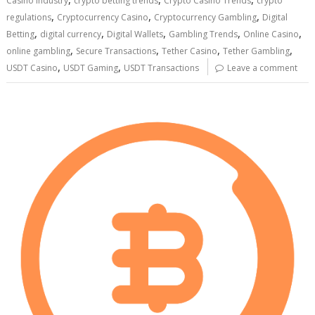
Casino Industry
crypto betting trends
Crypto Casino Trends
crypto
,
,
,
regulations
Cryptocurrency Casino
Cryptocurrency Gambling
Digital
,
,
,
,
,
Betting
digital currency
Digital Wallets
Gambling Trends
Online Casino
,
,
,
,
online gambling
Secure Transactions
Tether Casino
Tether Gambling
,
,
USDT Casino
USDT Gaming
USDT Transactions
Leave a comment