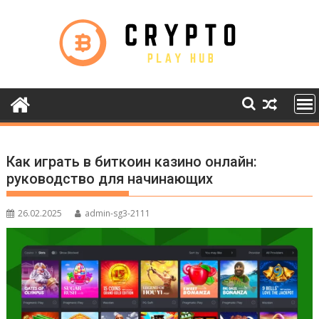
Skip
to
content
Как играть в биткоин казино онлайн:
руководство для начинающих
26.02.2025
admin-sg3-2111