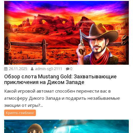
26.11.2025
admin-sg3-2111
0
Обзор слота Mustang Gold: Захватывающие
приключения на Диком Западе
Какой игровой автомат способен перенести вас в
атмосферу Дикого Запада и подарить незабываемые
эмоции от игры?...
Крипто-гэмблинг