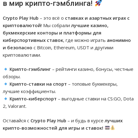
в мир крипто-гэмблинга!
Crypto Play Hub
– это всё о
ставках и азартных играх с
криптовалютой
! Мы собрали
лучшие казино,
букмекерские конторы и платформы для
киберспортивных ставок
, где можно играть
анонимно
и безопасно
с Bitcoin, Ethereum, USDT и другими
криптовалютами.
Крипто-гэмблинг
– рейтинги казино, бонусы, честные
обзоры.
Крипто-ставки на спорт
– топовые букмекеры,
лучшие коэффициенты.
Крипто-киберспорт
– выгодные ставки на CS:GO, Dota
2, Valorant.
Оставайся с
Crypto Play Hub
– и будь в курсе
лучших
крипто-возможностей для игры и ставок!