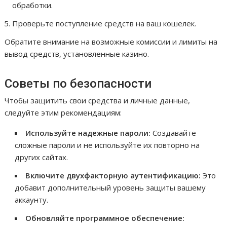
обработки.
Проверьте поступление средств на ваш кошелек.
Обратите внимание на возможные комиссии и лимиты на
вывод средств, установленные казино.
Советы по безопасности
Чтобы защитить свои средства и личные данные,
следуйте этим рекомендациям:
Используйте надежные пароли:
Создавайте
сложные пароли и не используйте их повторно на
других сайтах.
Включите двухфакторную аутентификацию:
Это
добавит дополнительный уровень защиты вашему
аккаунту.
Обновляйте программное обеспечение: