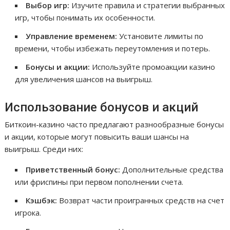
Выбор игр:
Изучите правила и стратегии выбранных
игр, чтобы понимать их особенности.
Управление временем:
Установите лимиты по
времени, чтобы избежать переутомления и потерь.
Бонусы и акции:
Используйте промоакции казино
для увеличения шансов на выигрыш.
Использование бонусов и акций
Биткоин-казино часто предлагают разнообразные бонусы
и акции, которые могут повысить ваши шансы на
выигрыш. Среди них:
Приветственный бонус:
Дополнительные средства
или фриспины при первом пополнении счета.
Кэшбэк:
Возврат части проигранных средств на счет
игрока.