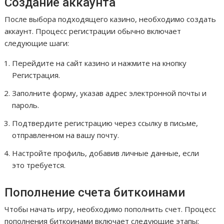
Создание аккаунта
После выбора подходящего казино, необходимо создать
аккаунт. Процесс регистрации обычно включает
следующие шаги:
Перейдите на сайт казино и нажмите на кнопку
Регистрация.
Заполните форму, указав адрес электронной почты и
пароль.
Подтвердите регистрацию через ссылку в письме,
отправленном на вашу почту.
Настройте профиль, добавив личные данные, если
это требуется.
Пополнение счета биткоинами
Чтобы начать игру, необходимо пополнить счет. Процесс
пополнения биткоинами включает следующие этапы: