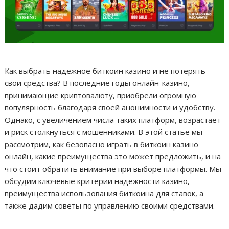
Как выбрать надежное биткоин казино и не потерять
свои средства? В последние годы онлайн-казино,
принимающие криптовалюту, приобрели огромную
популярность благодаря своей анонимности и удобству.
Однако, с увеличением числа таких платформ, возрастает
и риск столкнуться с мошенниками. В этой статье мы
рассмотрим, как безопасно играть в биткоин казино
онлайн, какие преимущества это может предложить, и на
что стоит обратить внимание при выборе платформы. Мы
обсудим ключевые критерии надежности казино,
преимущества использования биткоина для ставок, а
также дадим советы по управлению своими средствами.