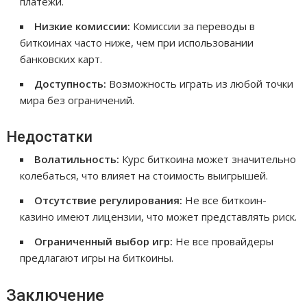
платежи.
Низкие комиссии:
Комиссии за переводы в
биткоинах часто ниже, чем при использовании
банковских карт.
Доступность:
Возможность играть из любой точки
мира без ограничений.
Недостатки
Волатильность:
Курс биткоина может значительно
колебаться, что влияет на стоимость выигрышей.
Отсутствие регулирования:
Не все биткоин-
казино имеют лицензии, что может представлять риск.
Ограниченный выбор игр:
Не все провайдеры
предлагают игры на биткоины.
Заключение