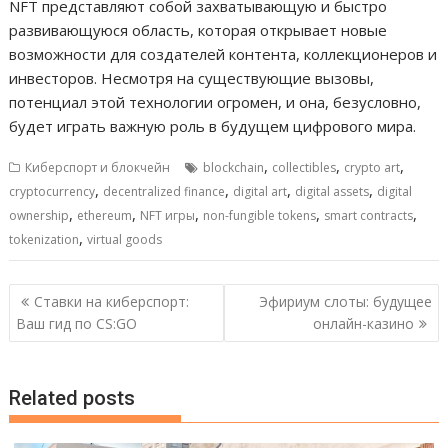
NFT представляют собой захватывающую и быстро
развивающуюся область, которая открывает новые
возможности для создателей контента, коллекционеров и
инвесторов. Несмотря на существующие вызовы,
потенциал этой технологии огромен, и она, безусловно,
будет играть важную роль в будущем цифрового мира.
,
,
,
Киберспорт и блокчейн
blockchain
collectibles
crypto art
,
,
,
,
cryptocurrency
decentralized finance
digital art
digital assets
digital
,
,
,
,
,
ownership
ethereum
NFT игры
non-fungible tokens
smart contracts
,
tokenization
virtual goods
Навигация
Ставки на киберспорт:
Эфириум слоты: будущее
по
Ваш гид по CS:GO
онлайн-казино
записям
Related posts