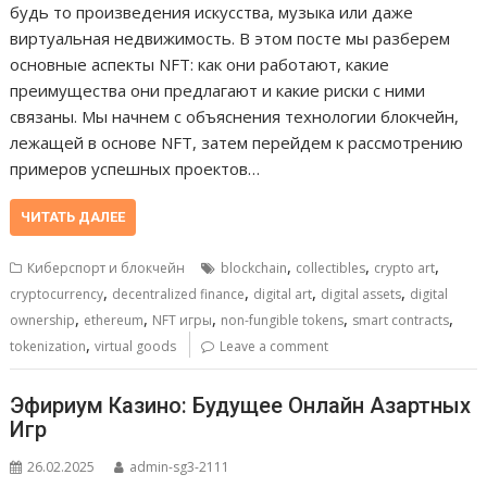
будь то произведения искусства, музыка или даже
виртуальная недвижимость. В этом посте мы разберем
основные аспекты NFT: как они работают, какие
преимущества они предлагают и какие риски с ними
связаны. Мы начнем с объяснения технологии блокчейн,
лежащей в основе NFT, затем перейдем к рассмотрению
примеров успешных проектов…
ЧИТАТЬ ДАЛЕЕ
,
,
,
Киберспорт и блокчейн
blockchain
collectibles
crypto art
,
,
,
,
cryptocurrency
decentralized finance
digital art
digital assets
digital
,
,
,
,
,
ownership
ethereum
NFT игры
non-fungible tokens
smart contracts
,
tokenization
virtual goods
Leave a comment
Эфириум Казино: Будущее Онлайн Азартных
Игр
26.02.2025
admin-sg3-2111