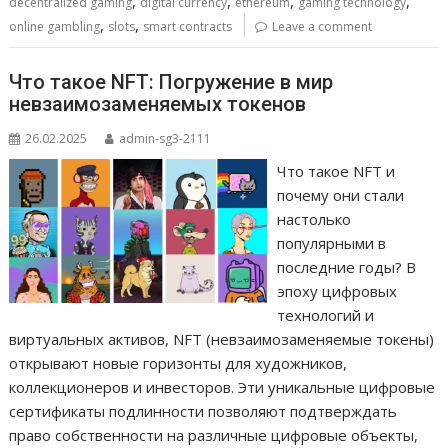
,
,
,
,
decentralized gaming
digital currency
ethereum
gaming technology
,
,
online gambling
slots
smart contracts
Leave a comment
Что такое NFT: Погружение в мир
невзаимозаменяемых токенов
26.02.2025
admin-sg3-2111
Что такое NFT и
почему они стали
настолько
популярными в
последние годы? В
эпоху цифровых
технологий и
виртуальных активов, NFT (невзаимозаменяемые токены)
открывают новые горизонты для художников,
коллекционеров и инвесторов. Эти уникальные цифровые
сертификаты подлинности позволяют подтверждать
право собственности на различные цифровые объекты,