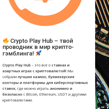
Crypto Play Hub – твой
проводник в мир крипто-
гэмблинга!
Crypto Play Hub
– это всё о
ставках и
азартных играх с криптовалютой
! Мы
собрали
лучшие казино, букмекерские
конторы и платформы для киберспортивных
ставок
, где можно играть
анонимно и
безопасно
с Bitcoin, Ethereum, USDT и другими
криптовалютами.