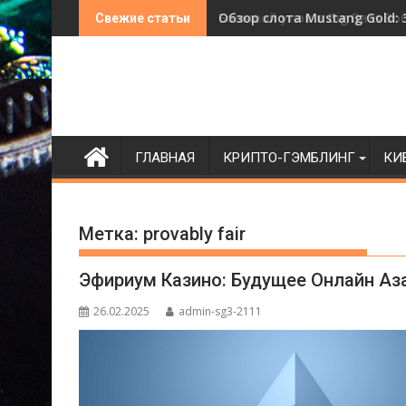
Skip
Большой улов в Big Bass B
Свежие статьи
to
content
ГЛАВНАЯ
КРИПТО-ГЭМБЛИНГ
КИ
Метка:
provably fair
Эфириум Казино: Будущее Онлайн Аз
26.02.2025
admin-sg3-2111