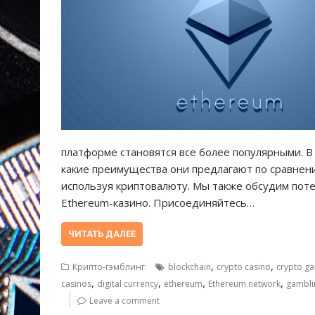
платформе становятся все более популярными. В
какие преимущества они предлагают по сравнени
используя криптовалюту. Мы также обсудим пот
Ethereum-казино. Присоединяйтесь…
ЧИТАТЬ ДАЛЕЕ
,
,
Крипто-гэмблинг
blockchain
crypto casino
crypto g
,
,
,
,
casinos
digital currency
ethereum
Ethereum network
gambli
Leave a comment