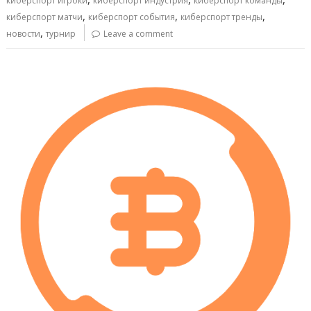
киберспорт игроки
киберспорт индустрия
киберспорт команды
,
,
,
киберспорт матчи
киберспорт события
киберспорт тренды
,
новости
турнир
Leave a comment