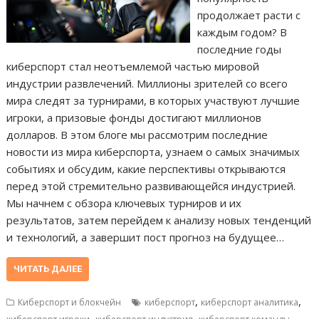
продолжает расти с
каждым годом? В
последние годы
киберспорт стал неотъемлемой частью мировой
индустрии развлечений. Миллионы зрителей со всего
мира следят за турнирами, в которых участвуют лучшие
игроки, а призовые фонды достигают миллионов
долларов. В этом блоге мы рассмотрим последние
новости из мира киберспорта, узнаем о самых значимых
событиях и обсудим, какие перспективы открываются
перед этой стремительно развивающейся индустрией.
Мы начнем с обзора ключевых турниров и их
результатов, затем перейдем к анализу новых тенденций
и технологий, а завершит пост прогноз на будущее…
ЧИТАТЬ ДАЛЕЕ
,
,
Киберспорт и блокчейн
киберспорт
киберспорт аналитика
,
,
,