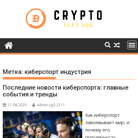
Skip
to
content
Метка:
киберспорт индустрия
Последние новости киберспорта: главные
события и тренды
11.08.2025
admin-sg3-2111
Как киберспорт
завоевывает мир, и
почему его
популярность