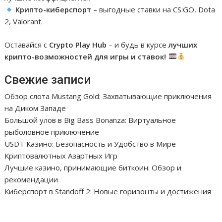
Крипто-киберспорт
– выгодные ставки на CS:GO, Dota
2, Valorant.
Оставайся с
Crypto Play Hub
– и будь в курсе
лучших
крипто-возможностей для игры и ставок!
Свежие записи
Обзор слота Mustang Gold: Захватывающие приключения
на Диком Западе
Большой улов в Big Bass Bonanza: Виртуальное
рыболовное приключение
USDT Казино: Безопасность и Удобство в Мире
Криптовалютных Азартных Игр
Лучшие казино, принимающие биткоин: Обзор и
рекомендации
Киберспорт в Standoff 2: Новые горизонты и достижения