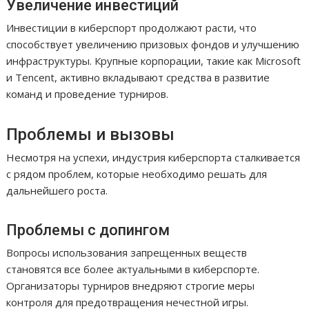
Увеличение инвестиций
Инвестиции в киберспорт продолжают расти, что
способствует увеличению призовых фондов и улучшению
инфраструктуры. Крупные корпорации, такие как Microsoft
и Tencent, активно вкладывают средства в развитие
команд и проведение турниров.
Проблемы и вызовы
Несмотря на успехи, индустрия киберспорта сталкивается
с рядом проблем, которые необходимо решать для
дальнейшего роста.
Проблемы с допингом
Вопросы использования запрещенных веществ
становятся все более актуальными в киберспорте.
Организаторы турниров внедряют строгие меры
контроля для предотвращения нечестной игры.