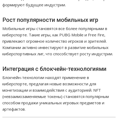
формируют будущее индустрии.
Рост популярности мобильных игр
Мобильные игры становятся все более популярными в
киберспорте. Такие игры, как PUBG Mobile и Free Fire,
привлекают огромное количество игроков и зрителей.
Компании активно инвестируют в развитие мобильных
киберспортивных лиг, что способствует росту индустрии.
Интеграция с блокчейн-технологиями
Блокчейн-технологии находят применение в
киберспорте, предлагая новые возможности для
монетизации и взаимодействия с аудиторией. NFT
(невзаимозаменяемые токены) становятся популярным
способом продажи уникальных игровых предметов и
артефактов.