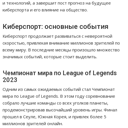
и технологий, а завершит пост прогноз на будущее
киберспорта и его влияние на общество.
Киберспорт: основные события
Киберспорт продолжает развиваться с невероятной
скоростью, привлекая внимание миллионов зрителей по
всему миру. В последние месяцы произошло множество
значимых событий, которые стоит выделить.
Чемпионат мира по League of Legends
2023
Одним из самых ожидаемых событий стал Чемпионат
мира по League of Legends. В этом году соревнование
собрало лучшие команды со всех уголков планеты,
продемонстрировав высочайший уровень игры. Финал
прошел в Сеуле, Южная Корея, и привлек более 5
миллионов зрителей онлайн.