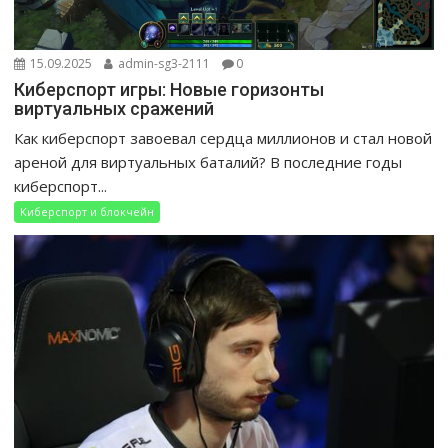
15.09.2025
admin-sg3-2111
0
Киберспорт игры: Новые горизонты
виртуальных сражений
Как киберспорт завоевал сердца миллионов и стал новой
ареной для виртуальных баталий? В последние годы
киберспорт...
Киберспорт и блокчейн