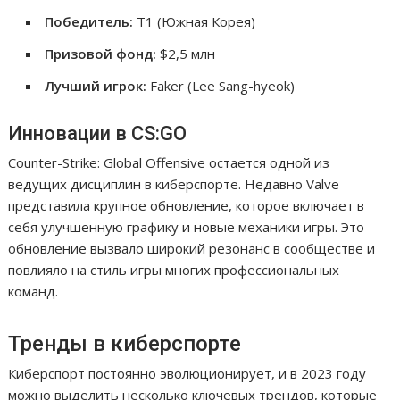
Победитель:
T1 (Южная Корея)
Призовой фонд:
$2,5 млн
Лучший игрок:
Faker (Lee Sang-hyeok)
Инновации в CS:GO
Counter-Strike: Global Offensive остается одной из
ведущих дисциплин в киберспорте. Недавно Valve
представила крупное обновление, которое включает в
себя улучшенную графику и новые механики игры. Это
обновление вызвало широкий резонанс в сообществе и
повлияло на стиль игры многих профессиональных
команд.
Тренды в киберспорте
Киберспорт постоянно эволюционирует, и в 2023 году
можно выделить несколько ключевых трендов, которые