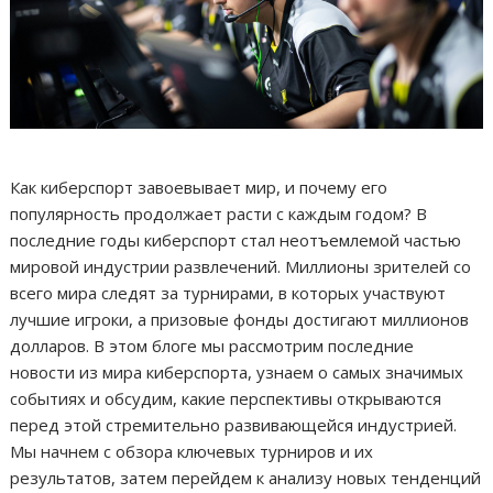
Как киберспорт завоевывает мир, и почему его
популярность продолжает расти с каждым годом? В
последние годы киберспорт стал неотъемлемой частью
мировой индустрии развлечений. Миллионы зрителей со
всего мира следят за турнирами, в которых участвуют
лучшие игроки, а призовые фонды достигают миллионов
долларов. В этом блоге мы рассмотрим последние
новости из мира киберспорта, узнаем о самых значимых
событиях и обсудим, какие перспективы открываются
перед этой стремительно развивающейся индустрией.
Мы начнем с обзора ключевых турниров и их
результатов, затем перейдем к анализу новых тенденций