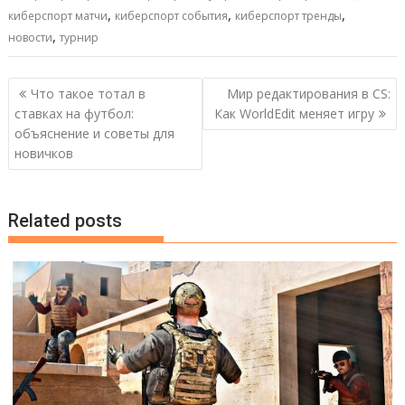
,
,
,
киберспорт матчи
киберспорт события
киберспорт тренды
,
новости
турнир
Навигация
Что такое тотал в
Мир редактирования в CS:
по
ставках на футбол:
Как WorldEdit меняет игру
записям
объяснение и советы для
новичков
Related posts