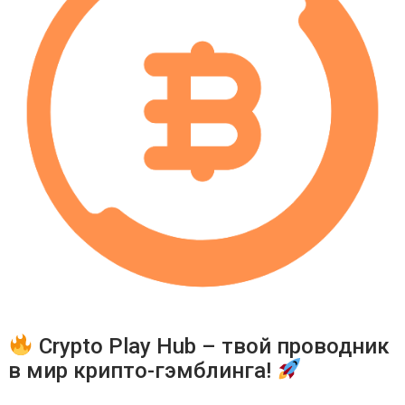
Crypto Play Hub – твой проводник
в мир крипто-гэмблинга!