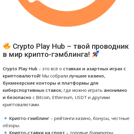
Crypto Play Hub – твой проводник
в мир крипто-гэмблинга!
Crypto Play Hub
– это всё о
ставках и азартных играх с
криптовалютой
! Мы собрали
лучшие казино,
букмекерские конторы и платформы для
киберспортивных ставок
, где можно играть
анонимно
и безопасно
с Bitcoin, Ethereum, USDT и другими
криптовалютами.
Крипто-гэмблинг
– рейтинги казино, бонусы, честные
обзоры.
Крипто-ставки на спорт
– топовые букмекеры,