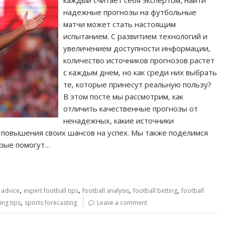
каждый считает себя экспертом, найти
надежные прогнозы на футбольные
матчи может стать настоящим
испытанием. С развитием технологий и
увеличением доступности информации,
количество источников прогнозов растет
с каждым днем, но как среди них выбрать
те, которые принесут реальную пользу?
В этом посте мы рассмотрим, как
отличить качественные прогнозы от
ненадежных, какие источники
я повышения своих шансов на успех. Мы также поделимся
орые помогут…
,
,
,
,
 advice
expert football tips
football analysis
football betting
football
,
ing tips
sports forecasting
Leave a comment