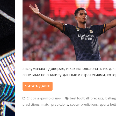
заслуживают доверия, и как использовать их дл
советами по анализу данных и стратегиями, кот
ЧИТАТЬ ДАЛЕЕ
,
Спорт и крипто-ставки
best football forecasts
betting
,
,
,
predictions
match predictions
soccer predictions
sports bett