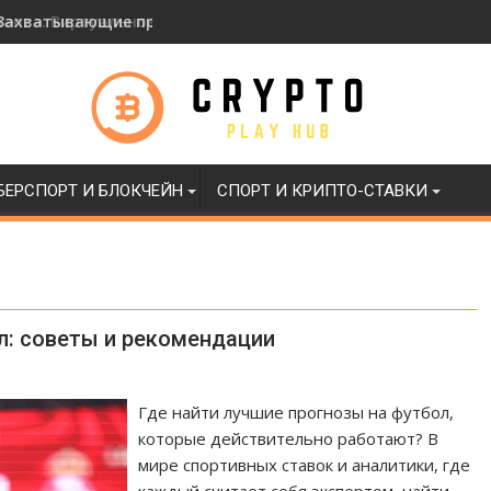
onanza: Виртуальное рыболовное приключение
БЕРСПОРТ И БЛОКЧЕЙН
СПОРТ И КРИПТО-СТАВКИ
л: советы и рекомендации
Где найти лучшие прогнозы на футбол,
которые действительно работают? В
мире спортивных ставок и аналитики, где