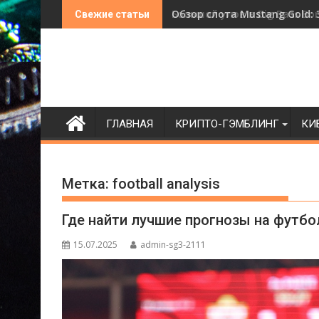
Skip
Большой улов в Big Bass B
Свежие статьи
to
content
ГЛАВНАЯ
КРИПТО-ГЭМБЛИНГ
КИ
Метка:
football analysis
Где найти лучшие прогнозы на футбо
15.07.2025
admin-sg3-2111