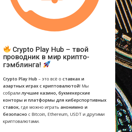
Crypto Play Hub – твой
проводник в мир крипто-
гэмблинга!
Crypto Play Hub
– это всё о
ставках и
азартных играх с криптовалютой
! Мы
собрали
лучшие казино, букмекерские
конторы и платформы для киберспортивных
ставок
, где можно играть
анонимно и
безопасно
с Bitcoin, Ethereum, USDT и другими
криптовалютами.