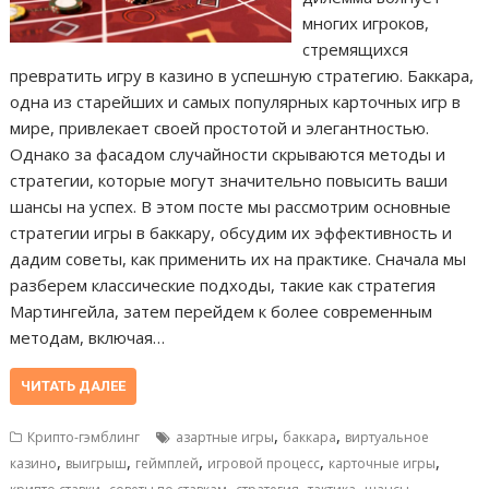
многих игроков,
стремящихся
превратить игру в казино в успешную стратегию. Баккара,
одна из старейших и самых популярных карточных игр в
мире, привлекает своей простотой и элегантностью.
Однако за фасадом случайности скрываются методы и
стратегии, которые могут значительно повысить ваши
шансы на успех. В этом посте мы рассмотрим основные
стратегии игры в баккару, обсудим их эффективность и
дадим советы, как применить их на практике. Сначала мы
разберем классические подходы, такие как стратегия
Мартингейла, затем перейдем к более современным
методам, включая…
ЧИТАТЬ ДАЛЕЕ
,
,
Крипто-гэмблинг
азартные игры
баккара
виртуальное
,
,
,
,
,
казино
выигрыш
геймплей
игровой процесс
карточные игры
,
,
,
,