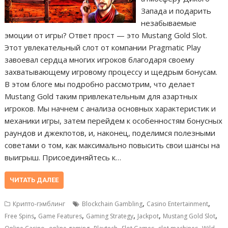
Запада и подарить
незабываемые
эмоции от игры? Ответ прост — это Mustang Gold Slot.
Этот увлекательный слот от компании Pragmatic Play
завоевал сердца многих игроков благодаря своему
захватывающему игровому процессу и щедрым бонусам.
В этом блоге мы подробно рассмотрим, что делает
Mustang Gold таким привлекательным для азартных
игроков. Мы начнем с анализа основных характеристик и
механики игры, затем перейдем к особенностям бонусных
раундов и джекпотов, и, наконец, поделимся полезными
советами о том, как максимально повысить свои шансы на
выигрыш. Присоединяйтесь к…
ЧИТАТЬ ДАЛЕЕ
,
,
Крипто-гэмблинг
Blockchain Gambling
Casino Entertainment
,
,
,
,
,
Free Spins
Game Features
Gaming Strategy
Jackpot
Mustang Gold Slot
,
,
,
,
,