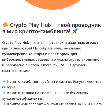
Crypto Play Hub – твой проводник
в мир крипто-гэмблинга!
Crypto Play Hub
– это всё о
ставках и азартных играх с
криптовалютой
! Мы собрали
лучшие казино,
букмекерские конторы и платформы для
киберспортивных ставок
, где можно играть
анонимно
и безопасно
с Bitcoin, Ethereum, USDT и другими
криптовалютами.
Крипто-гэмблинг
– рейтинги казино, бонусы, честные
обзоры.
Крипто-ставки на спорт
– топовые букмекеры,
лучшие коэффициенты.
Крипто-киберспорт
– выгодные ставки на CS:GO, Dota