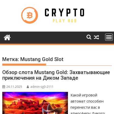
Skip
to
content
Метка:
Mustang Gold Slot
Обзор слота Mustang Gold: Захватывающие
приключения на Диком Западе
26.11.2025
admin-sg3-2111
Какой игровой
автомат способен
перенести вас в
атмосферу Дикого