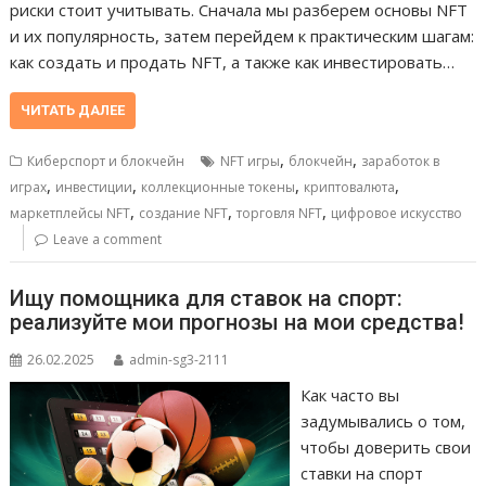
риски стоит учитывать. Сначала мы разберем основы NFT
и их популярность, затем перейдем к практическим шагам:
как создать и продать NFT, а также как инвестировать…
ЧИТАТЬ ДАЛЕЕ
,
,
Киберспорт и блокчейн
NFT игры
блокчейн
заработок в
,
,
,
,
играх
инвестиции
коллекционные токены
криптовалюта
,
,
,
маркетплейсы NFT
создание NFT
торговля NFT
цифровое искусство
Leave a comment
Ищу помощника для ставок на спорт:
реализуйте мои прогнозы на мои средства!
26.02.2025
admin-sg3-2111
Как часто вы
задумывались о том,
чтобы доверить свои
ставки на спорт