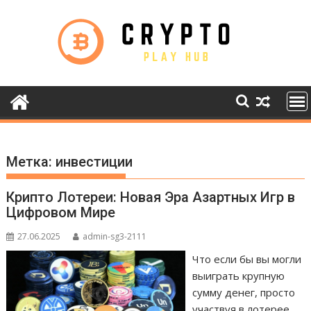
Skip
to
content
Метка:
инвестиции
Крипто Лотереи: Новая Эра Азартных Игр в
Цифровом Мире
27.06.2025
admin-sg3-2111
Что если бы вы могли
выиграть крупную
сумму денег, просто
участвуя в лотерее,