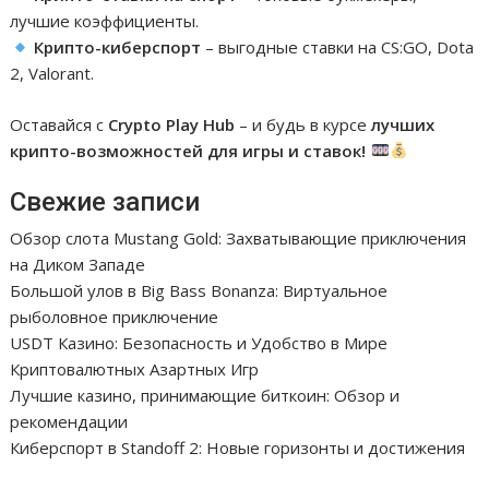
лучшие коэффициенты.
Крипто-киберспорт
– выгодные ставки на CS:GO, Dota
2, Valorant.
Оставайся с
Crypto Play Hub
– и будь в курсе
лучших
крипто-возможностей для игры и ставок!
Свежие записи
Обзор слота Mustang Gold: Захватывающие приключения
на Диком Западе
Большой улов в Big Bass Bonanza: Виртуальное
рыболовное приключение
USDT Казино: Безопасность и Удобство в Мире
Криптовалютных Азартных Игр
Лучшие казино, принимающие биткоин: Обзор и
рекомендации
Киберспорт в Standoff 2: Новые горизонты и достижения