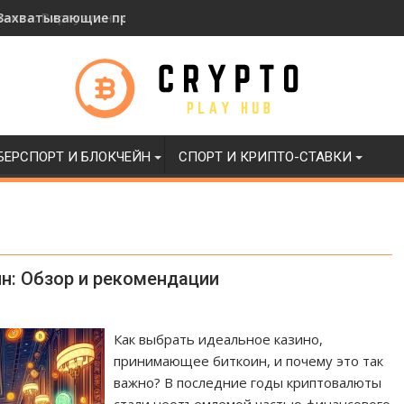
onanza: Виртуальное рыболовное приключение
БЕРСПОРТ И БЛОКЧЕЙН
СПОРТ И КРИПТО-СТАВКИ
н: Обзор и рекомендации
Как выбрать идеальное казино,
принимающее биткоин, и почему это так
важно? В последние годы криптовалюты