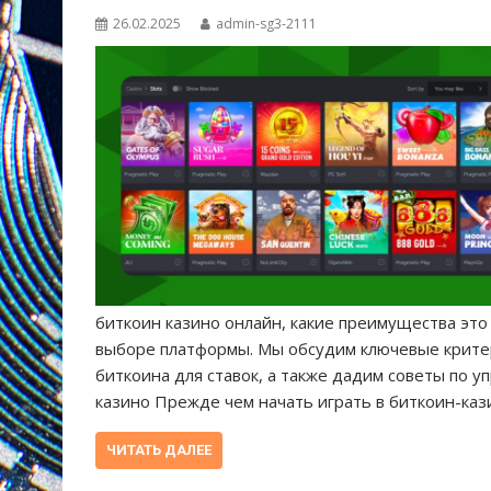
26.02.2025
admin-sg3-2111
биткоин казино онлайн, какие преимущества это
выборе платформы. Мы обсудим ключевые крите
биткоина для ставок, а также дадим советы по 
казино Прежде чем начать играть в биткоин-каз
ЧИТАТЬ ДАЛЕЕ