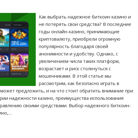
Как выбрать надежное биткоин казино и
не потерять свои средства? В последние
годы онлайн-казино, принимающие
криптовалюту, приобрели огромную
популярность благодаря своей
анонимности и удобству. Однако, с
увеличением числа таких платформ,
возрастает и риск столкнуться с
мошенниками. В этой статье мы
рассмотрим, как безопасно играть в
 может предложить, и на что стоит обратить внимание при
рии надежности казино, преимущества использования
управлению своими средствами. Выбор надежного биткоин-
ино,…